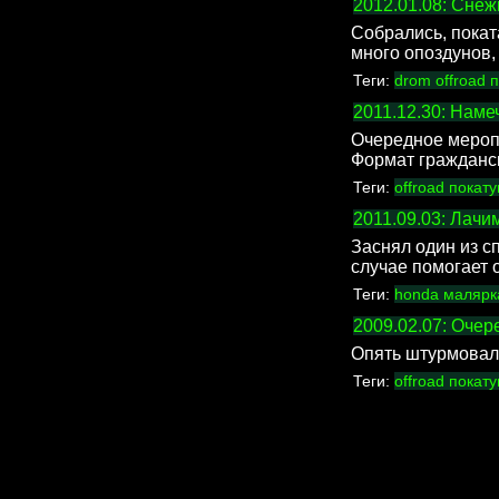
2012.01.08: Cне
Собрались, покат
много опоздунов,
Теги:
drom
offroad
п
2011.12.30: Нам
Очередное меропр
Формат гражданс
Теги:
offroad
покат
2011.09.03: Лачи
Заснял один из 
случае помогает 
Теги:
honda
маляр
2009.02.07: Оче
Опять штурмовали
Теги:
offroad
покат