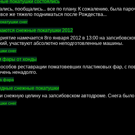
жные покатушки состоялись
ались, пообщались... все по плану. К сожалению, была паро
 все же тяжело подниматься после Рождества...
окатушки
снег
ечаются снежные покатушки 2012
иятие намечается 8го января 2012 в 13:00 на запсибовск
кий, участвуют абсолютно неподготовленные машины.
ушки
снег
м фары от хонды
способов реставрации поматовевших пластиковых фар, с п
очень ненадолго.
ка
фара
редные снежные покатушки
 снежную целину на запсибовском автодроме. Снега было 
ушки
снег